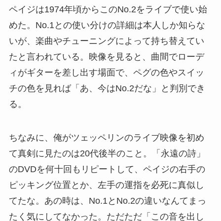
ペイジは1974年頃からこのNo.2をライブで使い始
めた。No.1との使い分けの詳細は本人しか知らな
いが、楽曲やチューニングによって持ち替えてい
たと言われている。映像を見ると、曲間でローデ
ィがギターを差し出す場面で、ペグの色やスイッ
チの色を見れば「あ、今はNo.2だな」と判別でき
る。
ちなみに、俺がツェッペリンのライブ映像を初め
て真剣に見たのは20代後半のこと。「永遠の詩」
のDVDを何十回もリピートして、ペイジの右手の
ピッキング位置とか、左手の運指を必死に真似し
てたな。あの時は、No.1とNo.2の違いなんてまっ
たく気にしてなかった。ただただ「この音を出し