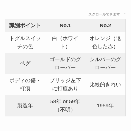
スクロールできます
識別ポイント
No.1
No.2
トグルスイッ
白（ホワイ
オレンジ（退
チの色
ト）
色した赤）
ゴールドのグ
シルバーのグ
ペグ
ローバー
ローバー
ボディの傷・
ブリッジ左下
比較的きれい
打痕
に打痕あり
58年 or 59年
製造年
1959年
（不明）